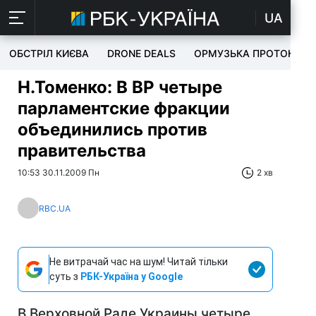
UA
ОБСТРІЛ КИЄВА
DRONE DEALS
ОРМУЗЬКА ПРОТОКА
Н.Томенко: В ВР четыре
парламентские фракции
объединились против
правительства
10:53 30.11.2009 Пн
2 хв
RBC.UA
Не витрачай час на шум! Читай тільки
суть з
РБК-Україна у Google
В Верховной Раде Украины четыре