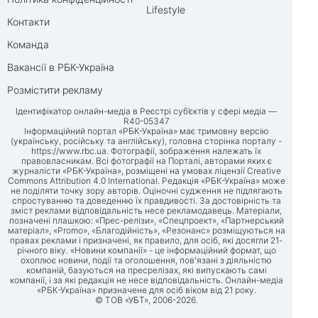
Lifestyle
Контакти
Команда
Вакансії в РБК-Україна
Розмістити рекламу
Ідентифікатор онлайн-медіа в Реєстрі суб’єктів у сфері медіа —
R40-05347
Інформаційний портал «РБК-Україна» має тримовну версію
(українську, російську та англійську), головна сторінка порталу -
https://www.rbc.ua
. Фотографії, зображення належать їх
правовласникам. Всі фотографії на Порталі, авторами яких є
журналісти «РБК-Україна», розміщені на умовах ліцензії Creative
Commons Attribution 4.0 International. Редакція «РБК-Україна» може
не поділяти точку зору авторів. Оціночні судження не підлягають
спростуванню та доведенню їх правдивості. За достовірність та
зміст реклами відповідальність несе рекламодавець. Матеріали,
позначені плашкою: «Прес-релізи», «Спецпроект», «Партнерський
матеріал», «Promo», «Благодійність», «Резонанс» розміщуються на
правах реклами і призначені, як правило, для осіб, які досягли 21-
річного віку. «Новини компанії» - це інформаційний формат, що
охоплює новини, події та оголошення, пов'язані з діяльністю
компаній, базуються на пресрелізах, які випускають самі
компанії, і за які редакція не несе відповідальність. Онлайн-медіа
«РБК-Україна» призначене для осіб віком від 21 року.
© ТОВ «УБТ», 2006-2026.