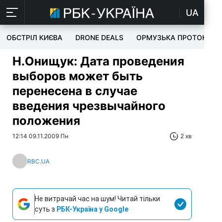
UA
ОБСТРІЛ КИЄВА
DRONE DEALS
ОРМУЗЬКА ПРОТОКА
Н.Онищук: Дата проведения
выборов может быть
перенесена в случае
введения чрезвычайного
положения
12:14 09.11.2009 Пн
2 хв
RBC.UA
Не витрачай час на шум! Читай тільки
суть з
РБК-Україна у Google