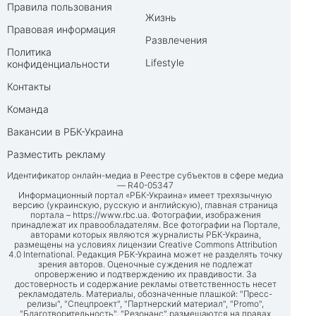
Правила пользования
Жизнь
Правовая информация
Развлечения
Политика
Lifestyle
конфиденциальности
Контакты
Команда
Вакансии в РБК-Украина
Разместить рекламу
Идентификатор онлайн-медиа в Реестре субъектов в сфере медиа
— R40-05347
Информационный портал «РБК-Украина» имеет трехязычную
версию (украинскую, русскую и английскую), главная страница
портала –
https://www.rbc.ua
. Фотографии, изображения
принадлежат их правообладателям. Все фотографии на Портале,
авторами которых являются журналисты РБК-Украина,
размещены на условиях лицензии Creative Commons Attribution
4.0 International. Редакция РБК-Украина может не разделять точку
зрения авторов. Оценочные суждения не подлежат
опровержению и подтверждению их правдивости. За
достоверность и содержание рекламы ответственность несет
рекламодатель. Материалы, обозначенные плашкой: "Пресс-
релизы", "Спецпроект", "Партнерский материал", "Promo",
"Благотворительность", "Резонанс" размещаются на правах