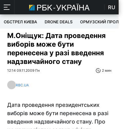
RU
ОБСТРЕЛ КИЕВА
DRONE DEALS
ОРМУЗСКИЙ ПРОЛИВ
М.Оніщук: Дата проведення
виборів може бути
перенесена у разі введення
надзвичайного стану
12:14 09.11.2009 Пн
2 мин
RBC.UA
Дата проведення президентських
виборів може бути перенесена в разі
введення надзвичайного стану. Про