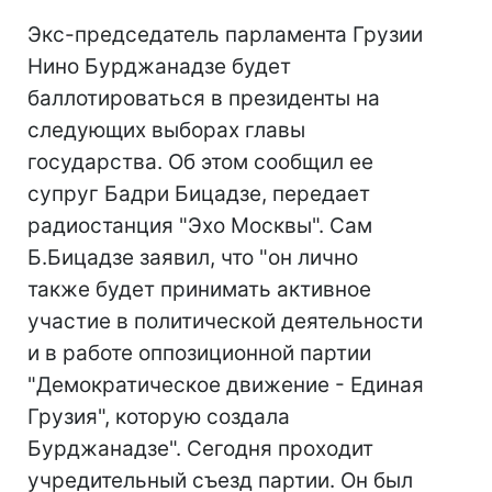
Экс-председатель парламента Грузии
Нино Бурджанадзе будет
баллотироваться в президенты на
следующих выборах главы
государства. Об этом сообщил ее
супруг Бадри Бицадзе, передает
радиостанция "Эхо Москвы". Сам
Б.Бицадзе заявил, что "он лично
также будет принимать активное
участие в политической деятельности
и в работе оппозиционной партии
"Демократическое движение - Единая
Грузия", которую создала
Бурджанадзе". Сегодня проходит
учредительный съезд партии. Он был