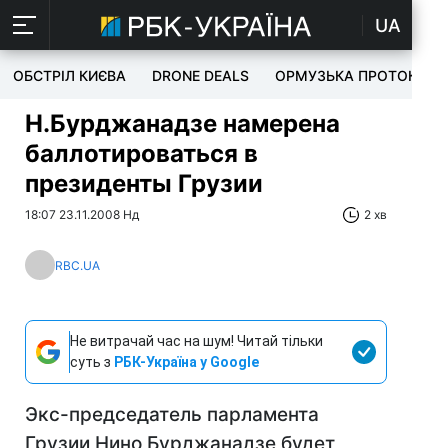
UA
ОБСТРІЛ КИЄВА
DRONE DEALS
ОРМУЗЬКА ПРОТОКА
Н.Бурджанадзе намерена
баллотироваться в
президенты Грузии
18:07 23.11.2008 Нд
2 хв
RBC.UA
Не витрачай час на шум! Читай тільки
суть з
РБК-Україна у Google
Экс-председатель парламента
Грузии Нино Бурджанадзе будет