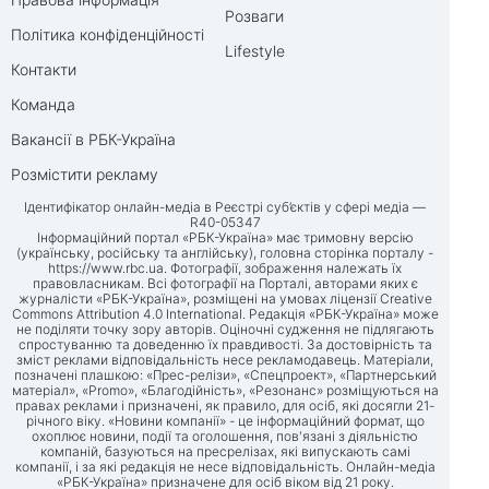
Розваги
Політика конфіденційності
Lifestyle
Контакти
Команда
Вакансії в РБК-Україна
Розмістити рекламу
Ідентифікатор онлайн-медіа в Реєстрі суб’єктів у сфері медіа —
R40-05347
Інформаційний портал «РБК-Україна» має тримовну версію
(українську, російську та англійську), головна сторінка порталу -
https://www.rbc.ua
. Фотографії, зображення належать їх
правовласникам. Всі фотографії на Порталі, авторами яких є
журналісти «РБК-Україна», розміщені на умовах ліцензії Creative
Commons Attribution 4.0 International. Редакція «РБК-Україна» може
не поділяти точку зору авторів. Оціночні судження не підлягають
спростуванню та доведенню їх правдивості. За достовірність та
зміст реклами відповідальність несе рекламодавець. Матеріали,
позначені плашкою: «Прес-релізи», «Спецпроект», «Партнерський
матеріал», «Promo», «Благодійність», «Резонанс» розміщуються на
правах реклами і призначені, як правило, для осіб, які досягли 21-
річного віку. «Новини компанії» - це інформаційний формат, що
охоплює новини, події та оголошення, пов'язані з діяльністю
компаній, базуються на пресрелізах, які випускають самі
компанії, і за які редакція не несе відповідальність. Онлайн-медіа
«РБК-Україна» призначене для осіб віком від 21 року.