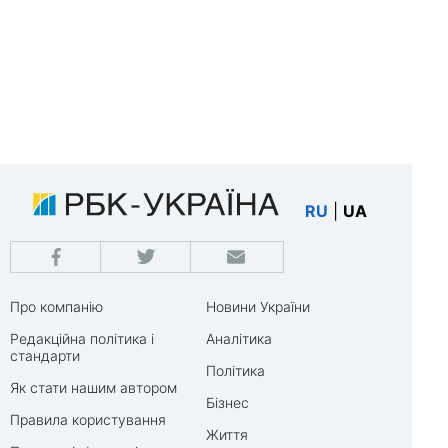
RU
|
UA
Про компанію
Новини України
Редакційна політика і
Аналітика
стандарти
Політика
Як стати нашим автором
Бізнес
Правила користування
Життя