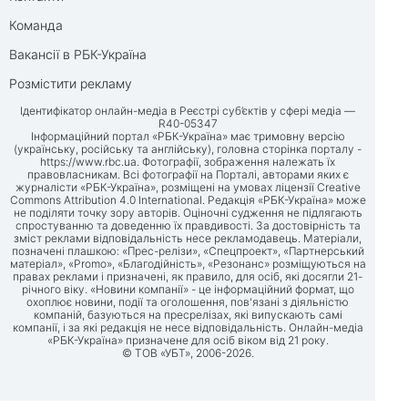
Команда
Вакансії в РБК-Україна
Розмістити рекламу
Ідентифікатор онлайн-медіа в Реєстрі суб’єктів у сфері медіа —
R40-05347
Інформаційний портал «РБК-Україна» має тримовну версію
(українську, російську та англійську), головна сторінка порталу -
https://www.rbc.ua
. Фотографії, зображення належать їх
правовласникам. Всі фотографії на Порталі, авторами яких є
журналісти «РБК-Україна», розміщені на умовах ліцензії Creative
Commons Attribution 4.0 International. Редакція «РБК-Україна» може
не поділяти точку зору авторів. Оціночні судження не підлягають
спростуванню та доведенню їх правдивості. За достовірність та
зміст реклами відповідальність несе рекламодавець. Матеріали,
позначені плашкою: «Прес-релізи», «Спецпроект», «Партнерський
матеріал», «Promo», «Благодійність», «Резонанс» розміщуються на
правах реклами і призначені, як правило, для осіб, які досягли 21-
річного віку. «Новини компанії» - це інформаційний формат, що
охоплює новини, події та оголошення, пов'язані з діяльністю
компаній, базуються на пресрелізах, які випускають самі
компанії, і за які редакція не несе відповідальність. Онлайн-медіа
«РБК-Україна» призначене для осіб віком від 21 року.
© ТОВ «УБТ», 2006-2026.