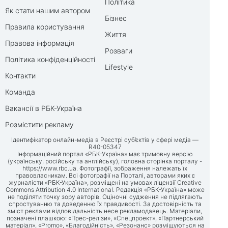
Політика
Як стати нашим автором
Бізнес
Правила користування
Життя
Правова інформація
Розваги
Політика конфіденційності
Lifestyle
Контакти
Команда
Вакансії в РБК-Україна
Розмістити рекламу
Ідентифікатор онлайн-медіа в Реєстрі суб’єктів у сфері медіа —
R40-05347
Інформаційний портал «РБК-Україна» має тримовну версію
(українську, російську та англійську), головна сторінка порталу -
https://www.rbc.ua
. Фотографії, зображення належать їх
правовласникам. Всі фотографії на Порталі, авторами яких є
журналісти «РБК-Україна», розміщені на умовах ліцензії Creative
Commons Attribution 4.0 International. Редакція «РБК-Україна» може
не поділяти точку зору авторів. Оціночні судження не підлягають
спростуванню та доведенню їх правдивості. За достовірність та
зміст реклами відповідальність несе рекламодавець. Матеріали,
позначені плашкою: «Прес-релізи», «Спецпроект», «Партнерський
матеріал», «Promo», «Благодійність», «Резонанс» розміщуються на