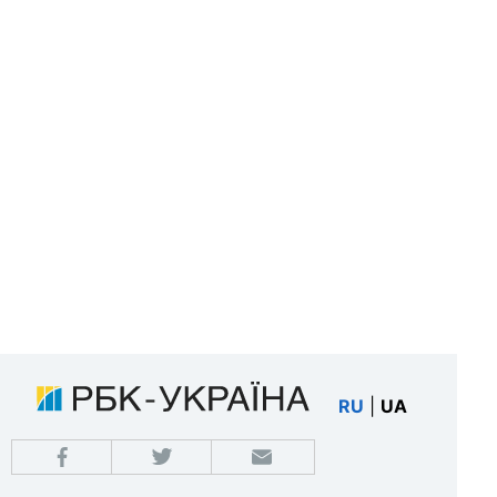
RU
|
UA