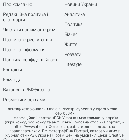
Про компанію
Новини України
Редакційна політика і
Аналітика
стандарти
Політика
Як стати нашим автором
Бізнес
Правила користування
Життя
Правова інформація
Розваги
Політика конфіденційності
Lifestyle
Контакти
Команда
Вакансії в РБК-Україна
Розмістити рекламу
Ідентифікатор онлайн-медіа в Реєстрі суб’єктів у сфері медіа —
R40-05347
Інформаційний портал «РБК-Україна» має тримовну версію
(українську, російську та англійську), головна сторінка порталу -
https://www.rbc.ua
. Фотографії, зображення належать їх
правовласникам. Всі фотографії на Порталі, авторами яких є
журналісти «РБК-Україна», розміщені на умовах ліцензії Creative
Commons Attribution 4.0 International. Редакція «РБК-Україна» може