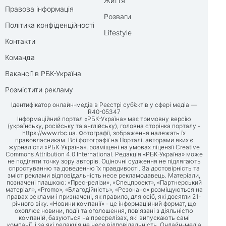
Життя
Правова інформація
Розваги
Політика конфіденційності
Lifestyle
Контакти
Команда
Вакансії в РБК-Україна
Розмістити рекламу
Ідентифікатор онлайн-медіа в Реєстрі суб’єктів у сфері медіа —
R40-05347
Інформаційний портал «РБК-Україна» має тримовну версію
(українську, російську та англійську), головна сторінка порталу -
https://www.rbc.ua
. Фотографії, зображення належать їх
правовласникам. Всі фотографії на Порталі, авторами яких є
журналісти «РБК-Україна», розміщені на умовах ліцензії Creative
Commons Attribution 4.0 International. Редакція «РБК-Україна» може
не поділяти точку зору авторів. Оціночні судження не підлягають
спростуванню та доведенню їх правдивості. За достовірність та
зміст реклами відповідальність несе рекламодавець. Матеріали,
позначені плашкою: «Прес-релізи», «Спецпроект», «Партнерський
матеріал», «Promo», «Благодійність», «Резонанс» розміщуються на
правах реклами і призначені, як правило, для осіб, які досягли 21-
річного віку. «Новини компанії» - це інформаційний формат, що
охоплює новини, події та оголошення, пов'язані з діяльністю
компаній, базуються на пресрелізах, які випускають самі
компанії, і за які редакція не несе відповідальність. Онлайн-медіа