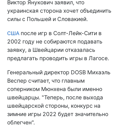
Виктор Янукович заявил, что
украинская сторона хочет объединить
силы с Польшей и Словакией.
США
после игр в Солт-Лейк-Сити в
2002 году не собираются подавать
заявку, а Швейцарии отказалась
предлагать проводить игры в Лагосе.
Генеральный директор DOSB Михаэль
Веспер считает, что главным
соперником Мюнхена были именно
швейцарцы. "Теперь, после выхода
швейцарской стороны, конкурс на
зимние игры 2022 будет значительно
облегчен".