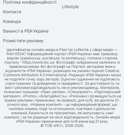
Політика конфіденційності
Lifestyle
Контакти
Команда
Вакансії в РБК-Україна
Розмістити рекламу
Ідентифікатор онлайн-медіа в Реєстрі суб’єктів у сфері медіа —
R40-05347 Інформаційний портал «РБК-Україна» має тримовну
версію (українську, російську та англійську), головна сторінка
порталу -
https://www.rbc.ua
. Фотографії, зображення належать їх
правовласникам. Всі фотографії на Порталі, авторами яких є
журналісти «РБК-Україна», розміщені на умовах ліцензії Creative
Commons Attribution 4.0 International. Редакція «РБК-Україна» може
не поділяти точку зору авторів. Оціночні судження не підлягають
спростуванню та доведенню їх правдивості. За достовірність та
зміст реклами відповідальність несе рекламодавець. Матеріали,
позначені плашкою: «Прес-релізи», «Спецпроект», «Партнерський
матеріал», «Promo», «Благодійність», «Резонанс» розміщуються на
правах реклами і призначені, як правило, для осіб, які досягли 21-
річного віку. «Новини компанії» - це інформаційний формат, що
охоплює новини, події та оголошення, пов'язані з діяльністю
компаній, базуються на пресрелізах, які випускають самі
компанії, і за які редакція не несе відповідальність. Онлайн-медіа
«РБК-Україна» призначене для осіб віком від 21 року.
© ТОВ «УБТ», 2006-2026.