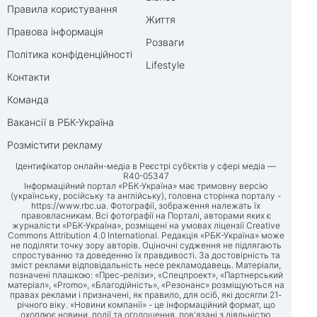
Правила користування
Життя
Правова інформація
Розваги
Політика конфіденційності
Lifestyle
Контакти
Команда
Вакансії в РБК-Україна
Розмістити рекламу
Ідентифікатор онлайн-медіа в Реєстрі суб’єктів у сфері медіа —
R40-05347
Інформаційний портал «РБК-Україна» має тримовну версію
(українську, російську та англійську), головна сторінка порталу -
https://www.rbc.ua
. Фотографії, зображення належать їх
правовласникам. Всі фотографії на Порталі, авторами яких є
журналісти «РБК-Україна», розміщені на умовах ліцензії Creative
Commons Attribution 4.0 International. Редакція «РБК-Україна» може
не поділяти точку зору авторів. Оціночні судження не підлягають
спростуванню та доведенню їх правдивості. За достовірність та
зміст реклами відповідальність несе рекламодавець. Матеріали,
позначені плашкою: «Прес-релізи», «Спецпроект», «Партнерський
матеріал», «Promo», «Благодійність», «Резонанс» розміщуються на
правах реклами і призначені, як правило, для осіб, які досягли 21-
річного віку. «Новини компанії» - це інформаційний формат, що
охоплює новини, події та оголошення, пов'язані з діяльністю