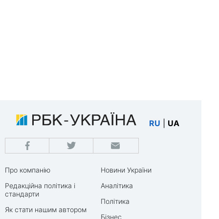
RU
|
UA
Про компанію
Новини України
Редакційна політика і
Аналітика
стандарти
Політика
Як стати нашим автором
Бізнес