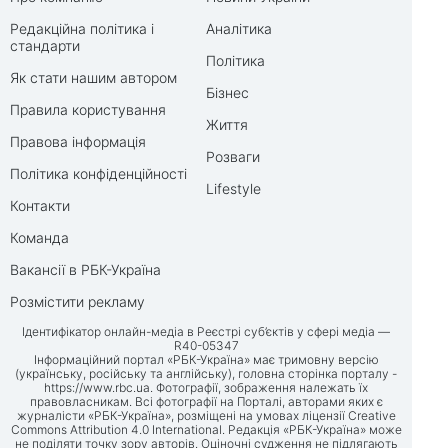
Редакційна політика і
Аналітика
стандарти
Політика
Як стати нашим автором
Бізнес
Правила користування
Життя
Правова інформація
Розваги
Політика конфіденційності
Lifestyle
Контакти
Команда
Вакансії в РБК-Україна
Розмістити рекламу
Ідентифікатор онлайн-медіа в Реєстрі суб’єктів у сфері медіа —
R40-05347
Інформаційний портал «РБК-Україна» має тримовну версію
(українську, російську та англійську), головна сторінка порталу -
https://www.rbc.ua
. Фотографії, зображення належать їх
правовласникам. Всі фотографії на Порталі, авторами яких є
журналісти «РБК-Україна», розміщені на умовах ліцензії Creative
Commons Attribution 4.0 International. Редакція «РБК-Україна» може
не поділяти точку зору авторів. Оціночні судження не підлягають