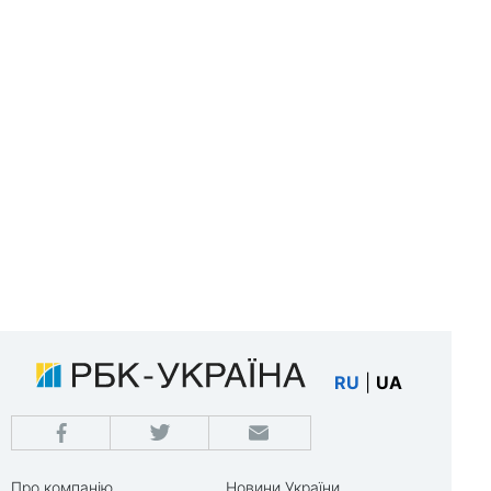
RU
|
UA
Про компанію
Новини України