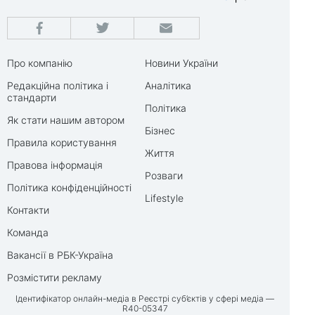
Про компанію
Новини України
Редакційна політика і
Аналітика
стандарти
Політика
Як стати нашим автором
Бізнес
Правила користування
Життя
Правова інформація
Розваги
Політика конфіденційності
Lifestyle
Контакти
Команда
Вакансії в РБК-Україна
Розмістити рекламу
Ідентифікатор онлайн-медіа в Реєстрі суб’єктів у сфері медіа —
R40-05347