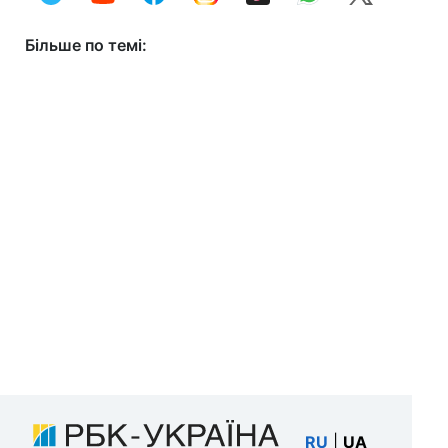
Більше по темі:
RU
|
UA