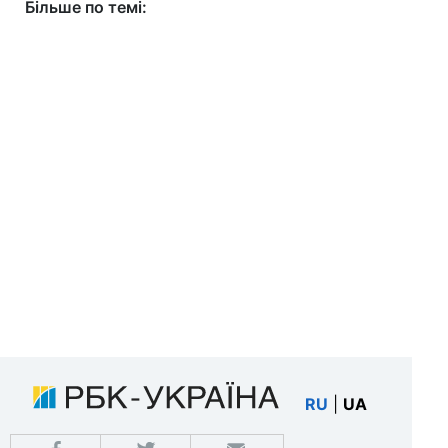
Більше по темі:
RU
|
UA