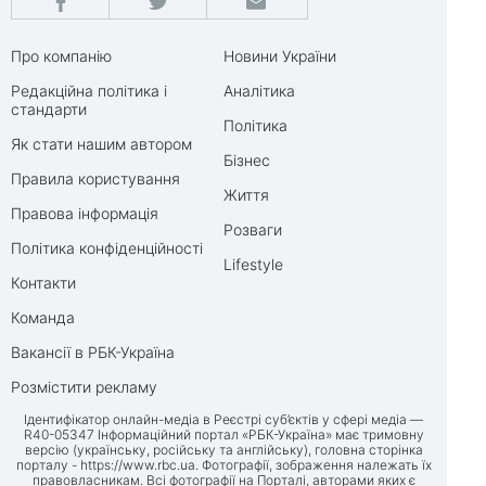
Про компанію
Новини України
Редакційна політика і
Аналітика
стандарти
Політика
Як стати нашим автором
Бізнес
Правила користування
Життя
Правова інформація
Розваги
Політика конфіденційності
Lifestyle
Контакти
Команда
Вакансії в РБК-Україна
Розмістити рекламу
Ідентифікатор онлайн-медіа в Реєстрі суб’єктів у сфері медіа —
R40-05347 Інформаційний портал «РБК-Україна» має тримовну
версію (українську, російську та англійську), головна сторінка
порталу -
https://www.rbc.ua
. Фотографії, зображення належать їх
правовласникам. Всі фотографії на Порталі, авторами яких є