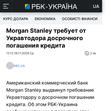
UA
КУРС ДОЛАРА
ЕКОНОМІКА
ОСОБИСТІ ФІНАНСИ
TEC
Morgan Stanley требует от
Укравтодора досрочного
погашения кредита
12:12 26.11.2008 Ср
2 хв
RBC.UA
Американский коммерческий банк
Morgan Stanley выдвинул требование
Укравтодору о досрочном погашении
кредита. Об этом РБК-Украина