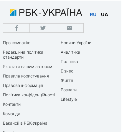
RU
|
UA
Про компанію
Новини України
Редакційна політика і
Аналітика
стандарти
Політика
Як стати нашим автором
Бізнес
Правила користування
Життя
Правова інформація
Розваги
Політика конфіденційності
Lifestyle
Контакти
Команда
Вакансії в РБК-Україна