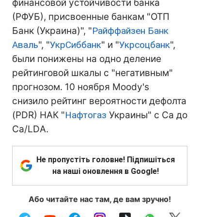
финансовой устойчивости банка
(РФУБ), присвоенные банкам "ОТП
Банк (Украина)", "
Райффайзен Банк
Аваль
", "
УкрСиббанк
" и "
Укрсоцбанк
",
были понижены на одно деление
рейтинговой шкалы с "негативным"
прогнозом. 10 ноября Moody's
снизило рейтинг вероятности дефолта
(PDR) НАК "
Нафтогаз
Украины" с Ca до
Ca/LDА.
Не пропустіть головне! Підпишіться
на наші оновлення в Google!
Або читайте нас там, де вам зручно!