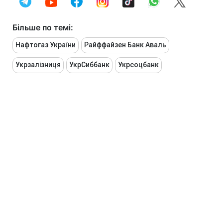
Більше по темі:
Нафтогаз України
Райффайзен Банк Аваль
Укрзалізниця
УкрСиббанк
Укрсоцбанк