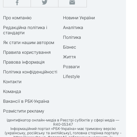
Про компанію
Новини України
Редакційна політика і
Аналітика
стандарти
Політика
Як стати нашим автором
Бізнес
Правила користування
Життя
Правова інформація
Розваги
Політика конфіденційності
Lifestyle
Контакти
Команда
Вакансії в РБК-Україна
Розмістити рекламу
Ідентифікатор онлайн-медіа в Реєстрі суб’єктів у сфері медіа —
R40-05347
Інформаційний портал «РБК-Україна» має тримовну версію
(українську, російську та англійську), головна сторінка порталу -