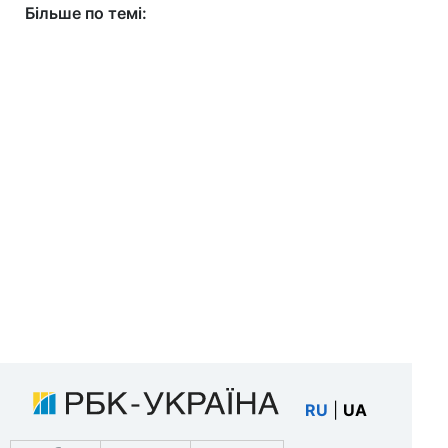
Більше по темі:
RU
|
UA