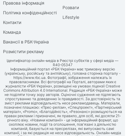
Правова інформація
Розваги
Політика конфіденційності
Lifestyle
Контакти
Команда
Вакансії в РБК-Україна
Розмістити рекламу
Ідентифікатор онлайн-медіа в Реєстрі суб’єктів у сфері медіа —
R40-05347
Інформаційний портал «РБК-Україна» має тримовну версію
(українську, російську та англійську), головна сторінка порталу -
https://www.rbc.ua
. Фотографії, зображення належать їх
правовласникам. Всі фотографії на Порталі, авторами яких є
журналісти «РБК-Україна», розміщені на умовах ліцензії Creative
Commons Attribution 4.0 International. Редакція «РБК-Україна» може
не поділяти точку зору авторів. Оціночні судження не підлягають
спростуванню та доведенню їх правдивості. За достовірність та
зміст реклами відповідальність несе рекламодавець. Матеріали,
позначені плашкою: «Прес-релізи», «Спецпроект», «Партнерський
матеріал», «Promo», «Благодійність», «Резонанс» розміщуються на
правах реклами і призначені, як правило, для осіб, які досягли 21-
річного віку. «Новини компанії» - це інформаційний формат, що
охоплює новини, події та оголошення, пов'язані з діяльністю
компаній, базуються на пресрелізах, які випускають самі
компанії, і за які редакція не несе відповідальність. Онлайн-медіа