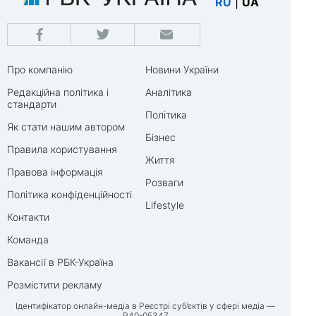
RU
|
UA
Про компанію
Новини України
Редакційна політика і
Аналітика
стандарти
Політика
Як стати нашим автором
Бізнес
Правила користування
Життя
Правова інформація
Розваги
Політика конфіденційності
Lifestyle
Контакти
Команда
Вакансії в РБК-Україна
Розмістити рекламу
Ідентифікатор онлайн-медіа в Реєстрі суб’єктів у сфері медіа —
R40-05347