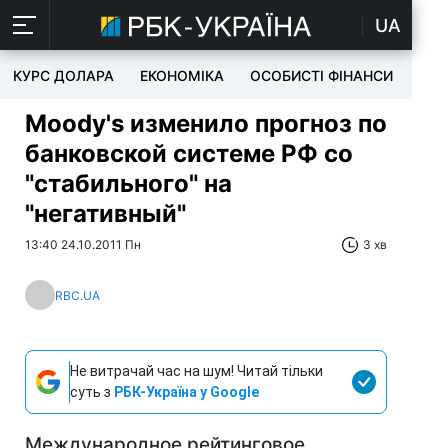
UA
КУРС ДОЛАРА
ЕКОНОМІКА
ОСОБИСТІ ФІНАНСИ
TEC
Moody's изменило прогноз по
банковской системе РФ со
"стабильного" на
"негативный"
13:40 24.10.2011 Пн
3 хв
RBC.UA
Не витрачай час на шум! Читай тільки
суть з
РБК-Україна у Google
Международное рейтинговое