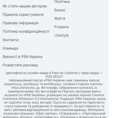
Політика
Як стати нашим автором
Бізнес
Правила користування
Життя
Правова інформація
Розваги
Політика конфіденційності
Lifestyle
Контакти
Команда
Вакансії в РБК-Україна
Розмістити рекламу
Ідентифікатор онлайн-медіа в Реєстрі суб’єктів у сфері медіа —
R40-05347
Інформаційний портал «РБК-Україна» має тримовну версію
(українську, російську та англійську), головна сторінка порталу -
https://www.rbc.ua
. Фотографії, зображення належать їх
правовласникам. Всі фотографії на Порталі, авторами яких є
журналісти «РБК-Україна», розміщені на умовах ліцензії Creative
Commons Attribution 4.0 International. Редакція «РБК-Україна» може
не поділяти точку зору авторів. Оціночні судження не підлягають
спростуванню та доведенню їх правдивості. За достовірність та
зміст реклами відповідальність несе рекламодавець. Матеріали,
позначені плашкою: «Прес-релізи», «Спецпроект», «Партнерський
матеріал», «Promo», «Благодійність», «Резонанс» розміщуються на