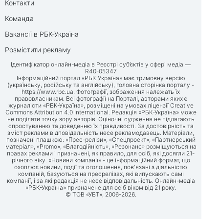
Контакти
Команда
Вакансії в РБК-Україна
Розмістити рекламу
Ідентифікатор онлайн-медіа в Реєстрі суб’єктів у сфері медіа —
R40-05347
Інформаційний портал «РБК-Україна» має тримовну версію
(українську, російську та англійську), головна сторінка порталу -
https://www.rbc.ua
. Фотографії, зображення належать їх
правовласникам. Всі фотографії на Порталі, авторами яких є
журналісти «РБК-Україна», розміщені на умовах ліцензії Creative
Commons Attribution 4.0 International. Редакція «РБК-Україна» може
не поділяти точку зору авторів. Оціночні судження не підлягають
спростуванню та доведенню їх правдивості. За достовірність та
зміст реклами відповідальність несе рекламодавець. Матеріали,
позначені плашкою: «Прес-релізи», «Спецпроект», «Партнерський
матеріал», «Promo», «Благодійність», «Резонанс» розміщуються на
правах реклами і призначені, як правило, для осіб, які досягли 21-
річного віку. «Новини компанії» - це інформаційний формат, що
охоплює новини, події та оголошення, пов'язані з діяльністю
компаній, базуються на пресрелізах, які випускають самі
компанії, і за які редакція не несе відповідальність. Онлайн-медіа
«РБК-Україна» призначене для осіб віком від 21 року.
© ТОВ «УБТ», 2006-2026.