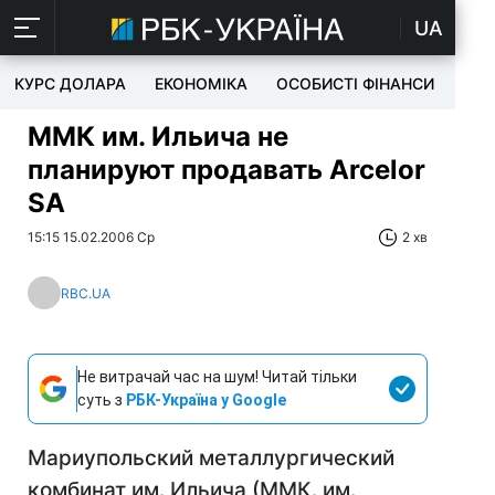
UA
КУРС ДОЛАРА
ЕКОНОМІКА
ОСОБИСТІ ФІНАНСИ
TEC
ММК им. Ильича не
планируют продавать Arcelor
SA
15:15 15.02.2006 Ср
2 хв
RBC.UA
Не витрачай час на шум! Читай тільки
суть з
РБК-Україна у Google
Мариупольский металлургический
комбинат им. Ильича (ММК. им.