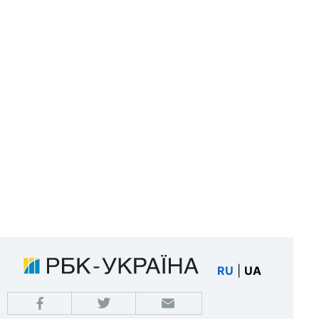
RU
|
UA