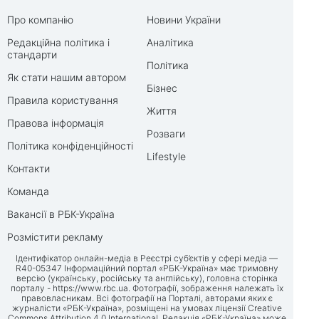
Про компанію
Новини України
Редакційна політика і
Аналітика
стандарти
Політика
Як стати нашим автором
Бізнес
Правила користування
Життя
Правова інформація
Розваги
Політика конфіденційності
Lifestyle
Контакти
Команда
Вакансії в РБК-Україна
Розмістити рекламу
Ідентифікатор онлайн-медіа в Реєстрі суб’єктів у сфері медіа —
R40-05347 Інформаційний портал «РБК-Україна» має тримовну
версію (українську, російську та англійську), головна сторінка
порталу -
https://www.rbc.ua
. Фотографії, зображення належать їх
правовласникам. Всі фотографії на Порталі, авторами яких є
журналісти «РБК-Україна», розміщені на умовах ліцензії Creative
Commons Attribution 4.0 International. Редакція «РБК-Україна» може