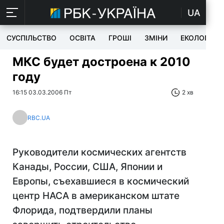
UA
СУСПІЛЬСТВО
ОСВІТА
ГРОШІ
ЗМІНИ
ЕКОЛОГІЯ
МКС будет достроена к 2010
году
16:15 03.03.2006 Пт
2 хв
RBC.UA
Руководители космических агентств
Канады, России, США, Японии и
Европы, съехавшиеся в космический
центр НАСА в американском штате
Флорида, подтвердили планы