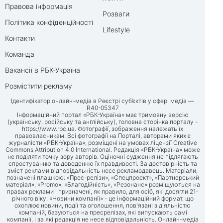
Правова інформація
Розваги
Політика конфіденційності
Lifestyle
Контакти
Команда
Вакансії в РБК-Україна
Розмістити рекламу
Ідентифікатор онлайн-медіа в Реєстрі суб’єктів у сфері медіа —
R40-05347
Інформаційний портал «РБК-Україна» має тримовну версію
(українську, російську та англійську), головна сторінка порталу -
https://www.rbc.ua
. Фотографії, зображення належать їх
правовласникам. Всі фотографії на Порталі, авторами яких є
журналісти «РБК-Україна», розміщені на умовах ліцензії Creative
Commons Attribution 4.0 International. Редакція «РБК-Україна» може
не поділяти точку зору авторів. Оціночні судження не підлягають
спростуванню та доведенню їх правдивості. За достовірність та
зміст реклами відповідальність несе рекламодавець. Матеріали,
позначені плашкою: «Прес-релізи», «Спецпроект», «Партнерський
матеріал», «Promo», «Благодійність», «Резонанс» розміщуються на
правах реклами і призначені, як правило, для осіб, які досягли 21-
річного віку. «Новини компанії» - це інформаційний формат, що
охоплює новини, події та оголошення, пов'язані з діяльністю
компаній, базуються на пресрелізах, які випускають самі
компанії, і за які редакція не несе відповідальність. Онлайн-медіа