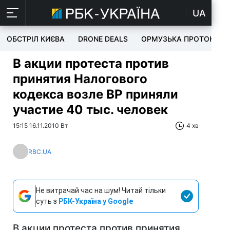
UA
ОБСТРІЛ КИЄВА
DRONE DEALS
ОРМУЗЬКА ПРОТОКА
В акции протеста против
принятия Налогового
кодекса возле ВР приняли
участие 40 тыс. человек
15:15 16.11.2010 Вт
4 хв
RBC.UA
Не витрачай час на шум! Читай тільки
суть з
РБК-Україна у Google
В акции протеста против принятия