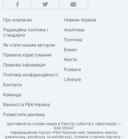
Про компанію
Новини України
Редакційна політика і
Аналітика
стандарти
Політика
Як стати нашим автором
Бізнес
Правила користування
Життя
Правова інформація
Розваги
Політика конфіденційності
Lifestyle
Контакти
Команда
Вакансії в РБК-Україна
Розмістити рекламу
Ідентифікатор онлайн-медіа в Реєстрі суб’єктів у сфері медіа —
R40-05347
Інформаційний портал «РБК-Україна» має тримовну версію
(українську, російську та англійську), головна сторінка порталу -