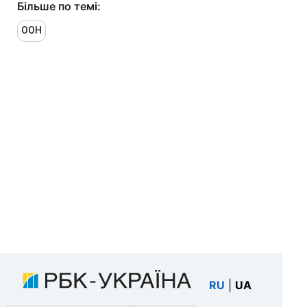
Більше по темі:
ООН
RU
|
UA