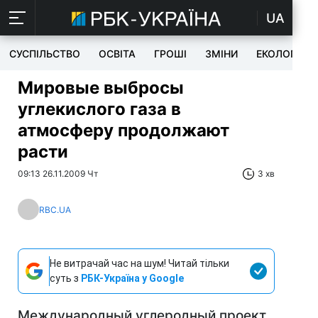
UA
СУСПІЛЬСТВО
ОСВІТА
ГРОШІ
ЗМІНИ
ЕКОЛОГІЯ
Мировые выбросы
углекислого газа в
атмосферу продолжают
расти
09:13 26.11.2009 Чт
3 хв
RBC.UA
Не витрачай час на шум! Читай тільки
суть з
РБК-Україна у Google
Международный углеродный проект