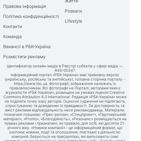
Життя
Правова інформація
Розваги
Політика конфіденційності
Lifestyle
Контакти
Команда
Вакансії в РБК-Україна
Розмістити рекламу
Ідентифікатор онлайн-медіа в Реєстрі суб’єктів у сфері медіа —
R40-05347
Інформаційний портал «РБК-Україна» має тримовну версію
(українську, російську та англійську), головна сторінка порталу -
https://www.rbc.ua
. Фотографії, зображення належать їх
правовласникам. Всі фотографії на Порталі, авторами яких є
журналісти «РБК-Україна», розміщені на умовах ліцензії Creative
Commons Attribution 4.0 International. Редакція «РБК-Україна» може
не поділяти точку зору авторів. Оціночні судження не підлягають
спростуванню та доведенню їх правдивості. За достовірність та
зміст реклами відповідальність несе рекламодавець. Матеріали,
позначені плашкою: «Прес-релізи», «Спецпроект», «Партнерський
матеріал», «Promo», «Благодійність», «Резонанс» розміщуються на
правах реклами і призначені, як правило, для осіб, які досягли 21-
річного віку. «Новини компанії» - це інформаційний формат, що
охоплює новини, події та оголошення, пов'язані з діяльністю
компаній, базуються на пресрелізах, які випускають самі
компанії, і за які редакція не несе відповідальність. Онлайн-медіа