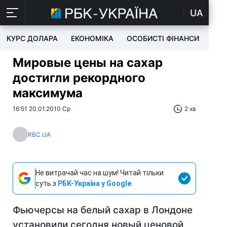
UA
КУРС ДОЛАРА
ЕКОНОМІКА
ОСОБИСТІ ФІНАНСИ
TEC
Мировые цены на сахар
достигли рекордного
максимума
16:51 20.01.2010 Ср
2 хв
RBC.UA
Не витрачай час на шум! Читай тільки
суть з
РБК-Україна у Google
Фьючерсы на белый сахар в Лондоне
установили сегодня новый ценовой