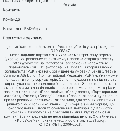
Політика конфіденційності
Lifestyle
Контакти
Команда
Вакансії в РБК-Україна
Розмістити рекламу
Ідентифікатор онлайн-медіа в Реєстрі суб’єктів у сфері медіа —
R40-05347
Інформаційний портал «РБК-Україна» має тримовну версію
(українську, російську та англійську), головна сторінка порталу -
https://www.rbc.ua
. Фотографії, зображення належать їх
правовласникам. Всі фотографії на Порталі, авторами яких є
журналісти «РБК-Україна», розміщені на умовах ліцензії Creative
Commons Attribution 4.0 International. Редакція «РБК-Україна» може
не поділяти точку зору авторів. Оціночні судження не підлягають
спростуванню та доведенню їх правдивості. За достовірність та
зміст реклами відповідальність несе рекламодавець. Матеріали,
позначені плашкою: «Прес-релізи», «Спецпроект», «Партнерський
матеріал», «Promo», «Благодійність», «Резонанс» розміщуються на
правах реклами і призначені, як правило, для осіб, які досягли 21-
річного віку. «Новини компанії» - це інформаційний формат, що
охоплює новини, події та оголошення, пов'язані з діяльністю
компаній, базуються на пресрелізах, які випускають самі
компанії, і за які редакція не несе відповідальність. Онлайн-медіа
«РБК-Україна» призначене для осіб віком від 21 року.
© ТОВ «УБТ», 2006-2026.