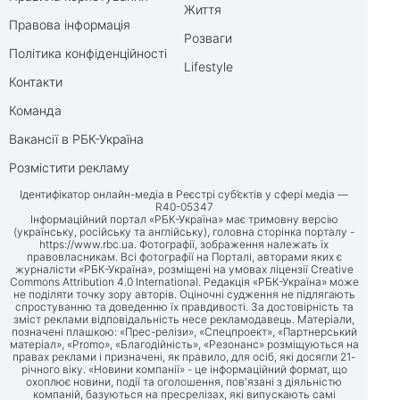
Життя
Правова інформація
Розваги
Політика конфіденційності
Lifestyle
Контакти
Команда
Вакансії в РБК-Україна
Розмістити рекламу
Ідентифікатор онлайн-медіа в Реєстрі суб’єктів у сфері медіа —
R40-05347
Інформаційний портал «РБК-Україна» має тримовну версію
(українську, російську та англійську), головна сторінка порталу -
https://www.rbc.ua
. Фотографії, зображення належать їх
правовласникам. Всі фотографії на Порталі, авторами яких є
журналісти «РБК-Україна», розміщені на умовах ліцензії Creative
Commons Attribution 4.0 International. Редакція «РБК-Україна» може
не поділяти точку зору авторів. Оціночні судження не підлягають
спростуванню та доведенню їх правдивості. За достовірність та
зміст реклами відповідальність несе рекламодавець. Матеріали,
позначені плашкою: «Прес-релізи», «Спецпроект», «Партнерський
матеріал», «Promo», «Благодійність», «Резонанс» розміщуються на
правах реклами і призначені, як правило, для осіб, які досягли 21-
річного віку. «Новини компанії» - це інформаційний формат, що
охоплює новини, події та оголошення, пов'язані з діяльністю
компаній, базуються на пресрелізах, які випускають самі