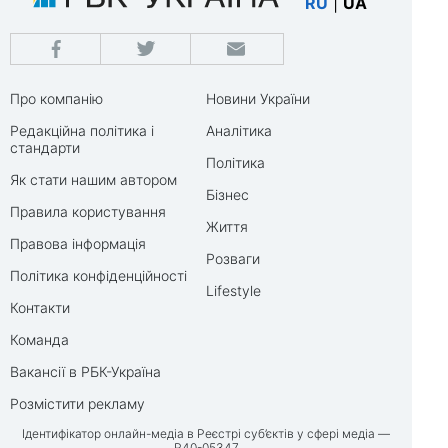
RU
|
UA
Про компанію
Новини України
Редакційна політика і
Аналітика
стандарти
Політика
Як стати нашим автором
Бізнес
Правила користування
Життя
Правова інформація
Розваги
Політика конфіденційності
Lifestyle
Контакти
Команда
Вакансії в РБК-Україна
Розмістити рекламу
Ідентифікатор онлайн-медіа в Реєстрі суб’єктів у сфері медіа —
R40-05347