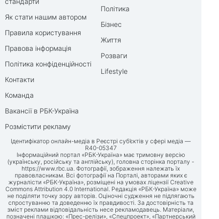
стандарти
Політика
Як стати нашим автором
Бізнес
Правила користування
Життя
Правова інформація
Розваги
Політика конфіденційності
Lifestyle
Контакти
Команда
Вакансії в РБК-Україна
Розмістити рекламу
Ідентифікатор онлайн-медіа в Реєстрі суб’єктів у сфері медіа —
R40-05347
Інформаційний портал «РБК-Україна» має тримовну версію
(українську, російську та англійську), головна сторінка порталу -
https://www.rbc.ua
. Фотографії, зображення належать їх
правовласникам. Всі фотографії на Порталі, авторами яких є
журналісти «РБК-Україна», розміщені на умовах ліцензії Creative
Commons Attribution 4.0 International. Редакція «РБК-Україна» може
не поділяти точку зору авторів. Оціночні судження не підлягають
спростуванню та доведенню їх правдивості. За достовірність та
зміст реклами відповідальність несе рекламодавець. Матеріали,
позначені плашкою: «Прес-релізи», «Спецпроект», «Партнерський