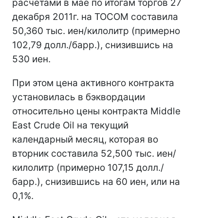
расчетами в мае по итогам торгов 27
декабря 2011г. на TOCOM составила
50,360 тыс. иен/килолитр (примерно
102,79 долл./барр.), снизившись на
530 иен.
При этом цена активного контракта
установилась в бэквордации
относительно цены контракта Middle
East Crude Oil на текущий
календарный месяц, которая во
вторник составила 52,500 тыс. иен/
килолитр (примерно 107,15 долл./
барр.), снизившись на 60 иен, или на
0,1%.