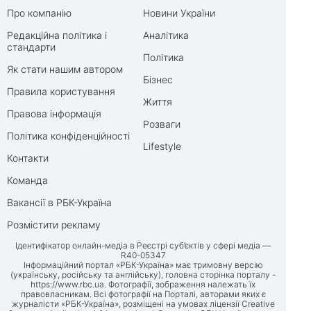
Про компанію
Новини України
Редакційна політика і
Аналітика
стандарти
Політика
Як стати нашим автором
Бізнес
Правила користування
Життя
Правова інформація
Розваги
Політика конфіденційності
Lifestyle
Контакти
Команда
Вакансії в РБК-Україна
Розмістити рекламу
Ідентифікатор онлайн-медіа в Реєстрі суб’єктів у сфері медіа —
R40-05347
Інформаційний портал «РБК-Україна» має тримовну версію
(українську, російську та англійську), головна сторінка порталу -
https://www.rbc.ua
. Фотографії, зображення належать їх
правовласникам. Всі фотографії на Порталі, авторами яких є
журналісти «РБК-Україна», розміщені на умовах ліцензії Creative