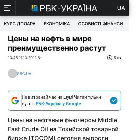
UA
КУРС ДОЛАРА
ЕКОНОМІКА
ОСОБИСТІ ФІНАНСИ
TEC
Цены на нефть в мире
преимущественно растут
10:45 11.10.2011 Вт
5 хв
RBC.UA
Не витрачай час на шум! Читай тільки
суть з
РБК-Україна у Google
Цены на нефтяные фьючерсы Middle
East Crude Oil на Tокийской товарной
бирже (ТOCOM) сегодня выросли