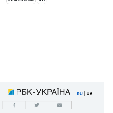
RU
|
UA