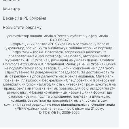
Команда
Вакансії в РБК-Україна
Розмістити рекламу
Ідентифікатор онлайн-медіа в Реєстрі суб’єктів у сфері медіа —
R40-05347
Інформаційний портал «РБК-Україна» має тримовну версію
(українську, російську та англійську), головна сторінка порталу -
https://www.rbc.ua
. Фотографії, зображення належать їх
правовласникам. Всі фотографії на Порталі, авторами яких є
журналісти «РБК-Україна», розміщені на умовах ліцензії Creative
Commons Attribution 4.0 International. Редакція «РБК-Україна» може
не поділяти точку зору авторів. Оціночні судження не підлягають
спростуванню та доведенню їх правдивості. За достовірність та
зміст реклами відповідальність несе рекламодавець. Матеріали,
позначені плашкою: «Прес-релізи», «Спецпроект», «Партнерський
матеріал», «Promo», «Благодійність», «Резонанс» розміщуються на
правах реклами і призначені, як правило, для осіб, які досягли 21-
річного віку. «Новини компанії» - це інформаційний формат, що
охоплює новини, події та оголошення, пов'язані з діяльністю
компаній, базуються на пресрелізах, які випускають самі
компанії, і за які редакція не несе відповідальність. Онлайн-медіа
«РБК-Україна» призначене для осіб віком від 21 року.
© ТОВ «УБТ», 2006-2026.