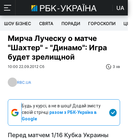
UA
ШОУ БІЗНЕС
СВЯТА
ПОРАДИ
ГОРОСКОПИ
ЦІКАВ
Мирча Луческу о матче
"Шахтер" - "Динамо": Игра
будет зрелищной
10:00 22.09.2012 Сб
3 хв
RBC.UA
Будь у курсі, а не в шоці! Додай змісту
своїй стрічці
разом з РБК-Україна в
Google
Перед матчем 1/16 Кубка Украины