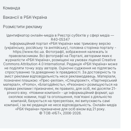
Команда
Вакансії в РБК-Україна
Розмістити рекламу
Ідентифікатор онлайн-медіа в Реєстрі суб’єктів у сфері медіа —
R40-05347
Інформаційний портал «РБК-Україна» має тримовну версію
(українську, російську та англійську), головна сторінка порталу -
https://www.rbc.ua
. Фотографії, зображення належать їх
правовласникам. Всі фотографії на Порталі, авторами яких є
журналісти «РБК-Україна», розміщені на умовах ліцензії Creative
Commons Attribution 4.0 International. Редакція «РБК-Україна» може
не поділяти точку зору авторів. Оціночні судження не підлягають
спростуванню та доведенню їх правдивості. За достовірність та
зміст реклами відповідальність несе рекламодавець. Матеріали,
позначені плашкою: «Прес-релізи», «Спецпроект», «Партнерський
матеріал», «Promo», «Благодійність», «Резонанс» розміщуються на
правах реклами і призначені, як правило, для осіб, які досягли 21-
річного віку. «Новини компанії» - це інформаційний формат, що
охоплює новини, події та оголошення, пов'язані з діяльністю
компаній, базуються на пресрелізах, які випускають самі
компанії, і за які редакція не несе відповідальність. Онлайн-медіа
«РБК-Україна» призначене для осіб віком від 21 року.
© ТОВ «УБТ», 2006-2026.