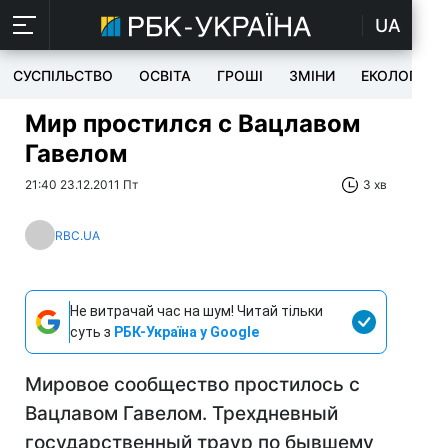
UA
СУСПІЛЬСТВО
ОСВІТА
ГРОШІ
ЗМІНИ
ЕКОЛОГІЯ
Мир простился с Вацлавом
Гавелом
21:40 23.12.2011 Пт
3 хв
RBC.UA
Не витрачай час на шум! Читай тільки
суть з
РБК-Україна у Google
Мировое сообщество простилось с
Вацлавом Гавелом. Трехдневный
государственный траур по бывшему