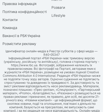
Правова інформація
Розваги
Політика конфіденційності
Lifestyle
Контакти
Команда
Вакансії в РБК-Україна
Розмістити рекламу
Ідентифікатор онлайн-медіа в Реєстрі суб’єктів у сфері медіа —
R40-05347
Інформаційний портал «РБК-Україна» має тримовну версію
(українську, російську та англійську), головна сторінка порталу -
https://www.rbc.ua
. Фотографії, зображення належать їх
правовласникам. Всі фотографії на Порталі, авторами яких є
журналісти «РБК-Україна», розміщені на умовах ліцензії Creative
Commons Attribution 4.0 International. Редакція «РБК-Україна» може
не поділяти точку зору авторів. Оціночні судження не підлягають
спростуванню та доведенню їх правдивості. За достовірність та
зміст реклами відповідальність несе рекламодавець. Матеріали,
позначені плашкою: «Прес-релізи», «Спецпроект», «Партнерський
матеріал», «Promo», «Благодійність», «Резонанс» розміщуються на
правах реклами і призначені, як правило, для осіб, які досягли 21-
річного віку. «Новини компанії» - це інформаційний формат, що
охоплює новини, події та оголошення, пов'язані з діяльністю
компаній, базуються на пресрелізах, які випускають самі
компанії, і за які редакція не несе відповідальність. Онлайн-медіа