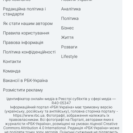
Редакційна політика і
Аналітика
стандарти
Політика
Як стати нашим автором
Бізнес
Правила користування
Життя
Правова інформація
Розваги
Політика конфіденційності
Lifestyle
Контакти
Команда
Вакансії в РБК-Україна
Розмістити рекламу
Ідентифікатор онлайн-медіа в Реєстрі суб’єктів у сфері медіа —
R40-05347
Інформаційний портал «РБК-Україна» має тримовну версію
(українську, російську та англійську), головна сторінка порталу -
https://www.rbc.ua
. Фотографії, зображення належать їх
правовласникам. Всі фотографії на Порталі, авторами яких є
журналісти «РБК-Україна», розміщені на умовах ліцензії Creative
Commons Attribution 4.0 International. Редакція «РБК-Україна» може
не поділяти точку зору авторів. Оціночні судження не підлягають