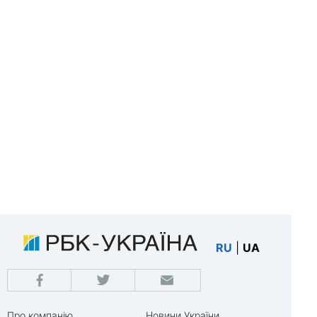
RU
|
UA
Про компанію
Новини України