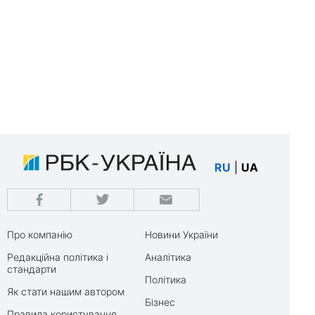
RU
|
UA
Про компанію
Новини України
Редакційна політика і
Аналітика
стандарти
Політика
Як стати нашим автором
Бізнес
Правила користування