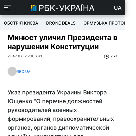
UA
ОБСТРІЛ КИЄВА
DRONE DEALS
ОРМУЗЬКА ПРОТОКА
Минюст уличил Президента в
нарушении Конституции
21:47 07.12.2006 Чт
2 хв
RBC.UA
Указ президента Украины Виктора
Ющенко "О перечне должностей
руководителей военных
формирований, правоохранительных
органов, органов дипломатической