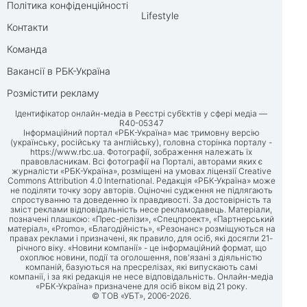
Політика конфіденційності
Lifestyle
Контакти
Команда
Вакансії в РБК-Україна
Розмістити рекламу
Ідентифікатор онлайн-медіа в Реєстрі суб’єктів у сфері медіа —
R40-05347
Інформаційний портал «РБК-Україна» має тримовну версію
(українську, російську та англійську), головна сторінка порталу -
https://www.rbc.ua
. Фотографії, зображення належать їх
правовласникам. Всі фотографії на Порталі, авторами яких є
журналісти «РБК-Україна», розміщені на умовах ліцензії Creative
Commons Attribution 4.0 International. Редакція «РБК-Україна» може
не поділяти точку зору авторів. Оціночні судження не підлягають
спростуванню та доведенню їх правдивості. За достовірність та
зміст реклами відповідальність несе рекламодавець. Матеріали,
позначені плашкою: «Прес-релізи», «Спецпроект», «Партнерський
матеріал», «Promo», «Благодійність», «Резонанс» розміщуються на
правах реклами і призначені, як правило, для осіб, які досягли 21-
річного віку. «Новини компанії» - це інформаційний формат, що
охоплює новини, події та оголошення, пов'язані з діяльністю
компаній, базуються на пресрелізах, які випускають самі
компанії, і за які редакція не несе відповідальність. Онлайн-медіа
«РБК-Україна» призначене для осіб віком від 21 року.
© ТОВ «УБТ», 2006-2026.