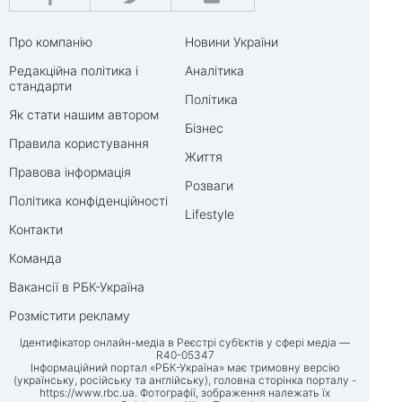
Про компанію
Новини України
Редакційна політика і
Аналітика
стандарти
Політика
Як стати нашим автором
Бізнес
Правила користування
Життя
Правова інформація
Розваги
Політика конфіденційності
Lifestyle
Контакти
Команда
Вакансії в РБК-Україна
Розмістити рекламу
Ідентифікатор онлайн-медіа в Реєстрі суб’єктів у сфері медіа —
R40-05347
Інформаційний портал «РБК-Україна» має тримовну версію
(українську, російську та англійську), головна сторінка порталу -
https://www.rbc.ua
. Фотографії, зображення належать їх