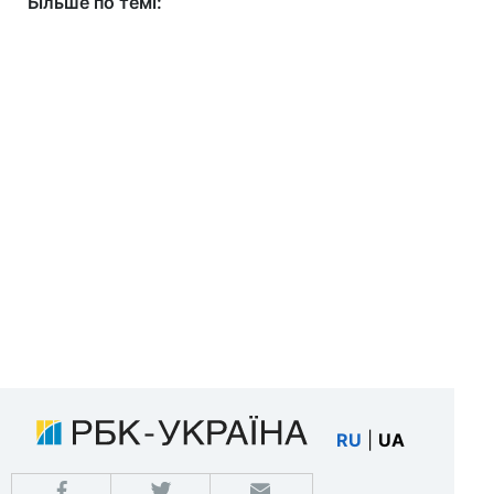
Більше по темі:
RU
|
UA