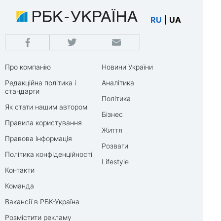
RU
|
UA
Про компанію
Новини України
Редакційна політика і
Аналітика
стандарти
Політика
Як стати нашим автором
Бізнес
Правила користування
Життя
Правова інформація
Розваги
Політика конфіденційності
Lifestyle
Контакти
Команда
Вакансії в РБК-Україна
Розмістити рекламу