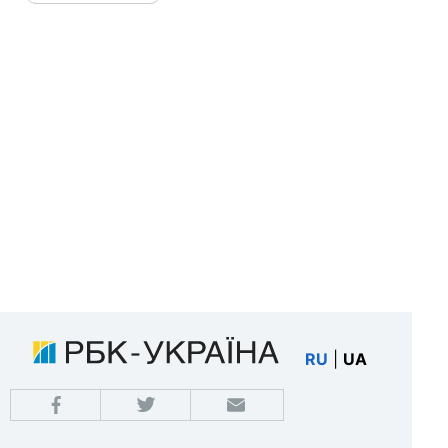
RU
|
UA