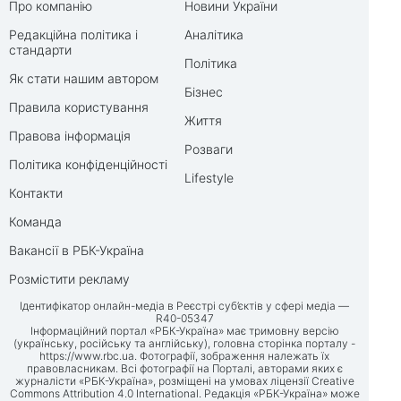
Про компанію
Новини України
Редакційна політика і
Аналітика
стандарти
Політика
Як стати нашим автором
Бізнес
Правила користування
Життя
Правова інформація
Розваги
Політика конфіденційності
Lifestyle
Контакти
Команда
Вакансії в РБК-Україна
Розмістити рекламу
Ідентифікатор онлайн-медіа в Реєстрі суб’єктів у сфері медіа —
R40-05347
Інформаційний портал «РБК-Україна» має тримовну версію
(українську, російську та англійську), головна сторінка порталу -
https://www.rbc.ua
. Фотографії, зображення належать їх
правовласникам. Всі фотографії на Порталі, авторами яких є
журналісти «РБК-Україна», розміщені на умовах ліцензії Creative
Commons Attribution 4.0 International. Редакція «РБК-Україна» може