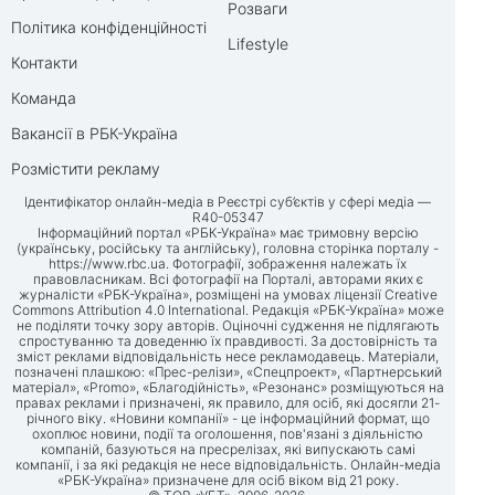
Розваги
Політика конфіденційності
Lifestyle
Контакти
Команда
Вакансії в РБК-Україна
Розмістити рекламу
Ідентифікатор онлайн-медіа в Реєстрі суб’єктів у сфері медіа —
R40-05347
Інформаційний портал «РБК-Україна» має тримовну версію
(українську, російську та англійську), головна сторінка порталу -
https://www.rbc.ua
. Фотографії, зображення належать їх
правовласникам. Всі фотографії на Порталі, авторами яких є
журналісти «РБК-Україна», розміщені на умовах ліцензії Creative
Commons Attribution 4.0 International. Редакція «РБК-Україна» може
не поділяти точку зору авторів. Оціночні судження не підлягають
спростуванню та доведенню їх правдивості. За достовірність та
зміст реклами відповідальність несе рекламодавець. Матеріали,
позначені плашкою: «Прес-релізи», «Спецпроект», «Партнерський
матеріал», «Promo», «Благодійність», «Резонанс» розміщуються на
правах реклами і призначені, як правило, для осіб, які досягли 21-
річного віку. «Новини компанії» - це інформаційний формат, що
охоплює новини, події та оголошення, пов'язані з діяльністю
компаній, базуються на пресрелізах, які випускають самі
компанії, і за які редакція не несе відповідальність. Онлайн-медіа
«РБК-Україна» призначене для осіб віком від 21 року.