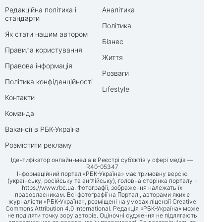
Редакційна політика і
Аналітика
стандарти
Політика
Як стати нашим автором
Бізнес
Правила користування
Життя
Правова інформація
Розваги
Політика конфіденційності
Lifestyle
Контакти
Команда
Вакансії в РБК-Україна
Розмістити рекламу
Ідентифікатор онлайн-медіа в Реєстрі суб’єктів у сфері медіа —
R40-05347
Інформаційний портал «РБК-Україна» має тримовну версію
(українську, російську та англійську), головна сторінка порталу -
https://www.rbc.ua
. Фотографії, зображення належать їх
правовласникам. Всі фотографії на Порталі, авторами яких є
журналісти «РБК-Україна», розміщені на умовах ліцензії Creative
Commons Attribution 4.0 International. Редакція «РБК-Україна» може
не поділяти точку зору авторів. Оціночні судження не підлягають