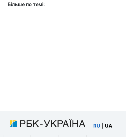
Більше по темі:
RU
|
UA