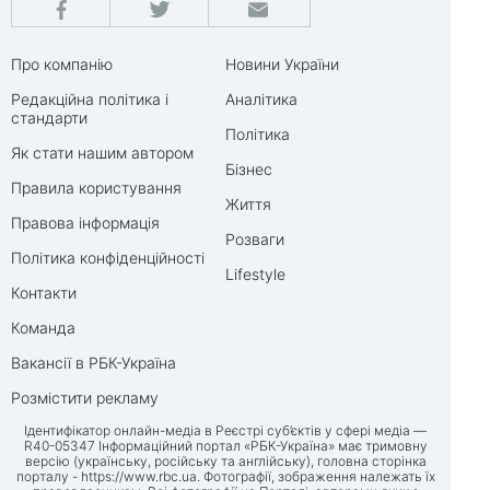
Про компанію
Новини України
Редакційна політика і
Аналітика
стандарти
Політика
Як стати нашим автором
Бізнес
Правила користування
Життя
Правова інформація
Розваги
Політика конфіденційності
Lifestyle
Контакти
Команда
Вакансії в РБК-Україна
Розмістити рекламу
Ідентифікатор онлайн-медіа в Реєстрі суб’єктів у сфері медіа —
R40-05347 Інформаційний портал «РБК-Україна» має тримовну
версію (українську, російську та англійську), головна сторінка
порталу -
https://www.rbc.ua
. Фотографії, зображення належать їх