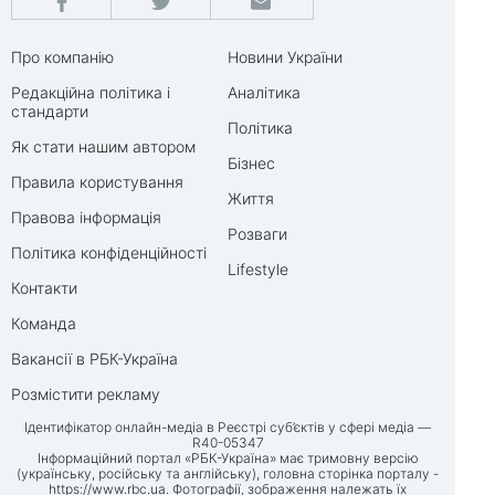
Про компанію
Новини України
Редакційна політика і
Аналітика
стандарти
Політика
Як стати нашим автором
Бізнес
Правила користування
Життя
Правова інформація
Розваги
Політика конфіденційності
Lifestyle
Контакти
Команда
Вакансії в РБК-Україна
Розмістити рекламу
Ідентифікатор онлайн-медіа в Реєстрі суб’єктів у сфері медіа —
R40-05347
Інформаційний портал «РБК-Україна» має тримовну версію
(українську, російську та англійську), головна сторінка порталу -
https://www.rbc.ua
. Фотографії, зображення належать їх