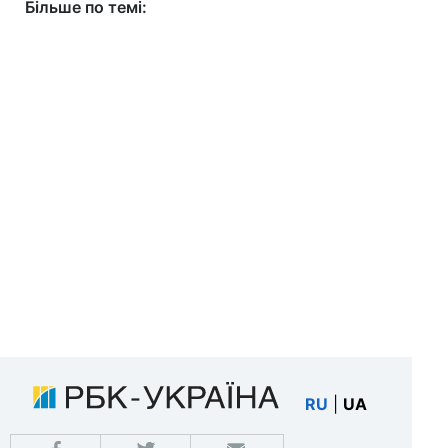
Більше по темі:
RU
|
UA