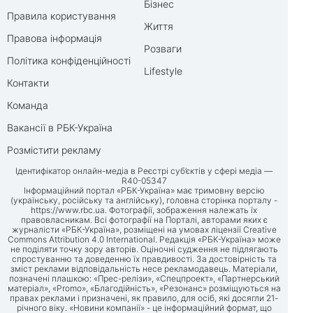
Бізнес
Правила користування
Життя
Правова інформація
Розваги
Політика конфіденційності
Lifestyle
Контакти
Команда
Вакансії в РБК-Україна
Розмістити рекламу
Ідентифікатор онлайн-медіа в Реєстрі суб’єктів у сфері медіа —
R40-05347
Інформаційний портал «РБК-Україна» має тримовну версію
(українську, російську та англійську), головна сторінка порталу -
https://www.rbc.ua
. Фотографії, зображення належать їх
правовласникам. Всі фотографії на Порталі, авторами яких є
журналісти «РБК-Україна», розміщені на умовах ліцензії Creative
Commons Attribution 4.0 International. Редакція «РБК-Україна» може
не поділяти точку зору авторів. Оціночні судження не підлягають
спростуванню та доведенню їх правдивості. За достовірність та
зміст реклами відповідальність несе рекламодавець. Матеріали,
позначені плашкою: «Прес-релізи», «Спецпроект», «Партнерський
матеріал», «Promo», «Благодійність», «Резонанс» розміщуються на
правах реклами і призначені, як правило, для осіб, які досягли 21-
річного віку. «Новини компанії» - це інформаційний формат, що