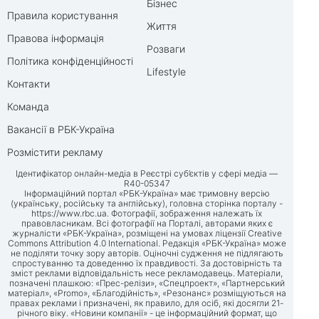
Бізнес
Правила користування
Життя
Правова інформація
Розваги
Політика конфіденційності
Lifestyle
Контакти
Команда
Вакансії в РБК-Україна
Розмістити рекламу
Ідентифікатор онлайн-медіа в Реєстрі суб’єктів у сфері медіа —
R40-05347
Інформаційний портал «РБК-Україна» має тримовну версію
(українську, російську та англійську), головна сторінка порталу -
https://www.rbc.ua
. Фотографії, зображення належать їх
правовласникам. Всі фотографії на Порталі, авторами яких є
журналісти «РБК-Україна», розміщені на умовах ліцензії Creative
Commons Attribution 4.0 International. Редакція «РБК-Україна» може
не поділяти точку зору авторів. Оціночні судження не підлягають
спростуванню та доведенню їх правдивості. За достовірність та
зміст реклами відповідальність несе рекламодавець. Матеріали,
позначені плашкою: «Прес-релізи», «Спецпроект», «Партнерський
матеріал», «Promo», «Благодійність», «Резонанс» розміщуються на
правах реклами і призначені, як правило, для осіб, які досягли 21-
річного віку. «Новини компанії» - це інформаційний формат, що