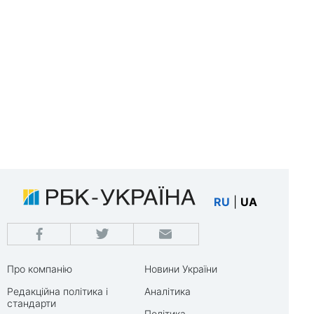
RU
|
UA
Про компанію
Новини України
Редакційна політика і
Аналітика
стандарти
Політика