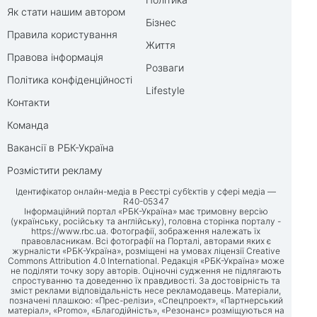
Як стати нашим автором
Бізнес
Правила користування
Життя
Правова інформація
Розваги
Політика конфіденційності
Lifestyle
Контакти
Команда
Вакансії в РБК-Україна
Розмістити рекламу
Ідентифікатор онлайн-медіа в Реєстрі суб’єктів у сфері медіа —
R40-05347
Інформаційний портал «РБК-Україна» має тримовну версію
(українську, російську та англійську), головна сторінка порталу -
https://www.rbc.ua
. Фотографії, зображення належать їх
правовласникам. Всі фотографії на Порталі, авторами яких є
журналісти «РБК-Україна», розміщені на умовах ліцензії Creative
Commons Attribution 4.0 International. Редакція «РБК-Україна» може
не поділяти точку зору авторів. Оціночні судження не підлягають
спростуванню та доведенню їх правдивості. За достовірність та
зміст реклами відповідальність несе рекламодавець. Матеріали,
позначені плашкою: «Прес-релізи», «Спецпроект», «Партнерський
матеріал», «Promo», «Благодійність», «Резонанс» розміщуються на