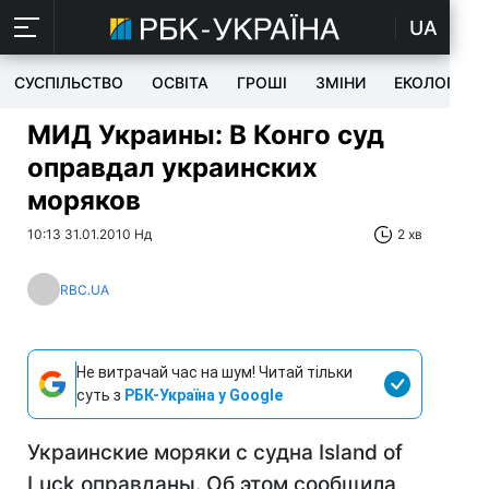
UA
СУСПІЛЬСТВО
ОСВІТА
ГРОШІ
ЗМІНИ
ЕКОЛОГІЯ
МИД Украины: В Конго суд
оправдал украинских
моряков
10:13 31.01.2010 Нд
2 хв
RBC.UA
Не витрачай час на шум! Читай тільки
суть з
РБК-Україна у Google
Украинские моряки с судна Island of
Luck оправданы. Об этом сообщила