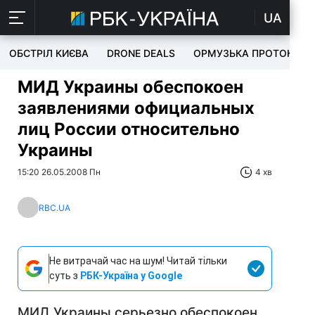
UA
ОБСТРІЛ КИЄВА
DRONE DEALS
ОРМУЗЬКА ПРОТОКА
МИД Украины обеспокоен
заявлениями официальных
лиц России относительно
Украины
15:20 26.05.2008 Пн
4 хв
RBC.UA
Не витрачай час на шум! Читай тільки
суть з
РБК-Україна у Google
МИД Украины серьезно обеспокоен